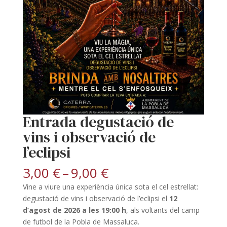
Entrada degustació de
vins i observació de
l’eclipsi
Interval
3,00
€
–
9,00
€
de
Vine a viure una experiència única sota el cel estrellat:
preus:
degustació de vins i observació de l’eclipsi el
12
3,00 €
d’agost de 2026 a les 19:00 h
, als voltants del camp
a
de futbol de la Pobla de Massaluca.