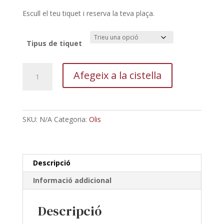
9,00 €
Escull el teu tiquet i reserva la teva plaça.
Tipus de tiquet
quantitat
Afegeix a la cistella
de
Entrada
degustació
de
SKU:
N/A
Categoria:
Olis
vins
i
observació
de
Descripció
l’eclipsi
Informació addicional
Descripció