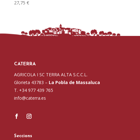
27,75
€
CATERRA
AGRICOLA I SC TERRA ALTA S.C.C.L.
Glorieta 43783 –
La Pobla de Massaluca
T. +34 977 439 765
info@caterra.es
Seccions