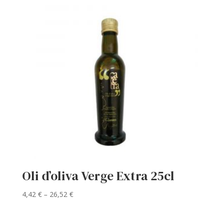
Oli d’oliva Verge Extra 25cl
Interval
4,42
€
–
26,52
€
de
preus: