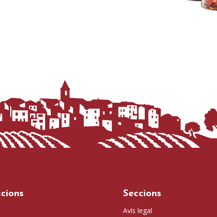
cions
Seccions
Avís legal