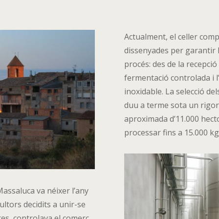
Actualment, el celler com
dissenyades per garantir 
procés: des de la recepció 
fermentació controlada i 
inoxidable. La selecció del
duu a terme sota un rigor
aproximada d’11.000 hectol
processar fins a 15.000 kg
Massaluca va néixer l’any
ultors decidits a unir-se
res, controlava el comerç