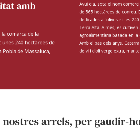
litat amb
Avui dia, sota el nom comercia
de 565 hectàrees de conreu. D
dedicades a l’oliverar i les 24
Terra Alta. A més, es cultiven
 la comarca de la
agroalimentària basada en la qua
t unes 240 hectàrees de
Amb el pas dels anys, Caterra 
la Pobla de Massaluca,
de vi i d’oli verge extra, mant
s nostres arrels, per gaudir-ho