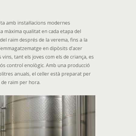
pta amb instal·lacions modernes
la màxima qualitat en cada etapa del
del raïm després de la verema, fins a la
l’emmagatzematge en dipòsits d’acer
s vins, tant els joves com els de criança, es
ós control enològic. Amb una producció
itres anuals, el celler està preparat per
 de raïm per hora.