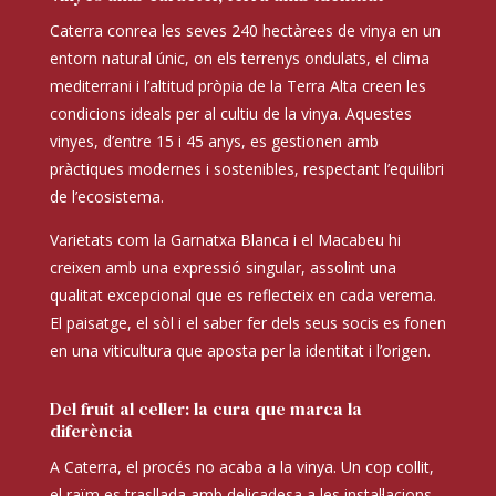
Caterra conrea les seves 240 hectàrees de vinya en un
entorn natural únic, on els terrenys ondulats, el clima
mediterrani i l’altitud pròpia de la Terra Alta creen les
condicions ideals per al cultiu de la vinya. Aquestes
vinyes, d’entre 15 i 45 anys, es gestionen amb
pràctiques modernes i sostenibles, respectant l’equilibri
de l’ecosistema.
Varietats com la Garnatxa Blanca i el Macabeu hi
creixen amb una expressió singular, assolint una
qualitat excepcional que es reflecteix en cada verema.
El paisatge, el sòl i el saber fer dels seus socis es fonen
en una viticultura que aposta per la identitat i l’origen.
Del fruit al celler: la cura que marca la
diferència
A Caterra, el procés no acaba a la vinya. Un cop collit,
el raïm es trasllada amb delicadesa a les instal·lacions