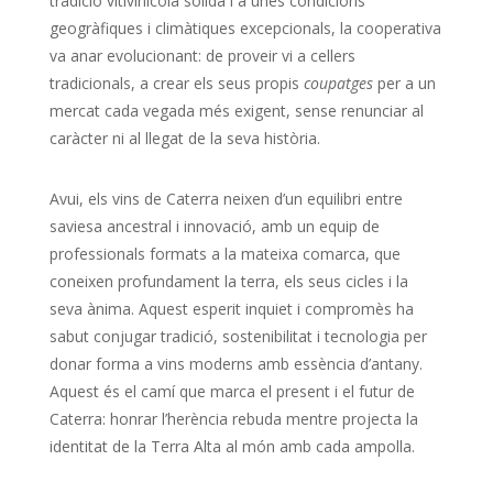
tradició vitivinícola sòlida i a unes condicions
geogràfiques i climàtiques excepcionals, la cooperativa
va anar evolucionant: de proveir vi a cellers
tradicionals, a crear els seus propis
coupatges
per a un
mercat cada vegada més exigent, sense renunciar al
caràcter ni al llegat de la seva història.
Avui, els vins de Caterra neixen d’un equilibri entre
saviesa ancestral i innovació, amb un equip de
professionals formats a la mateixa comarca, que
coneixen profundament la terra, els seus cicles i la
seva ànima. Aquest esperit inquiet i compromès ha
sabut conjugar tradició, sostenibilitat i tecnologia per
donar forma a vins moderns amb essència d’antany.
Aquest és el camí que marca el present i el futur de
Caterra: honrar l’herència rebuda mentre projecta la
identitat de la Terra Alta al món amb cada ampolla.