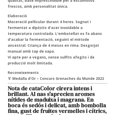
qualitat, base imprescindible per a escumosos
frescos, amb personalitat única.
Elaboració
Maceració pel·licular durant 4 hores. Sagnat i
fermentat a dipòsits d'acer inoxidable a
temperatura controlada. L'embotellat es fa abans
d'acabar la fermentació, seguint el mètode
ancestral. Criança de 4 mesos en rima. Desgorjat
manual amb tap de xapa.
Vi apte per a vegans, sense sulfits afegits i de
producció molt limitada.
Reconeixements
🏅 Medalla d'Or – Concurs Grenaches du Munde 2022
Nota de cata
Color cirera intens i
brillant. Al nas s'aprecien aromes
nítides de
maduixa i magrana
. En
boca és
sedós i delicat
, amb bombolla
fina, gust de fruites vermelles i cítrics,