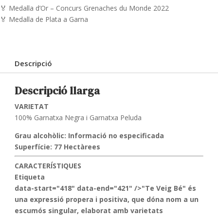
🏅 Medalla d’Or – Concurs Grenaches du Monde 2022
🏅 Medalla de Plata a Garna
Descripció
Descripció llarga
VARIETAT
100% Garnatxa Negra i Garnatxa Peluda
Grau alcohòlic:
Informació no especificada
Superfície:
77 Hectàrees
CARACTERÍSTIQUES
Etiqueta
data-start="418" data-end="421" />"Te Veig Bé" és
una expressió propera i positiva, que dóna nom a un
escumós singular, elaborat amb varietats