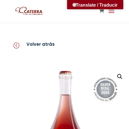
🌐Translate / Traducir
Volver atrás
<