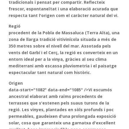
tradicionals i pensat per compartir. Reflecteix
frescor, espontaneïtat i una elaboració acurada que
respecta tant l'origen com el caràcter natural del vi.
Regió
procedent de la Pobla de Massaluca (Terra Alta), una
zona de llarga tradició vitivinícola situada a més de
350 metres sobre el nivell del mar. Assotada pels
vents del Garbí i el Cerç, la regió es converteix en un
entorn ideal per a la vinya, gràcies al seu clima
mediterrani amb escassa pluviometria i el paisatge
espectacular tant natural com històric.
Origen
data-start="1082" data-end="1085" />Vi escumós
ancestral elaborat amb raïms procedents de
terrasses que s'estenen pels suaus turons de la
regió. Les vinyes, plantades en sòls profunds i poc
permeables, gaudeixen d'una prolongada exposició
solar, cosa que garanteix una garnatxa d'excel·lent